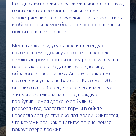
По одной из версий, десятки миллионов лет назад
в этих местах произошло сильнейшее
землетрясение. Тектонические плиты разошлись
и образовали самое большое озеро с пресной
водой на нашей планете.
Местные жители, улусы, хранят легенду о
прилетевшем в долину драконе. Он рассек
землю ударом хвоста и огнем растопил лед на
вершинах сопок. Вода хлынула в долину,
образовав озеро и реку Ангару. Дракон же
прилег и уснул на дне Байкала. Каждые 120 лет
он приходил на берег, и в его честь местные
жители закатывали пир. Но однажды о
пробудившемся драконе забыли. Он
рассердился, растолкал горы и в обиде
навсегда заснул глубоко под водой. Считается,
что каждый раз, как он злится во сне, земля
вокруг озера дрожит.