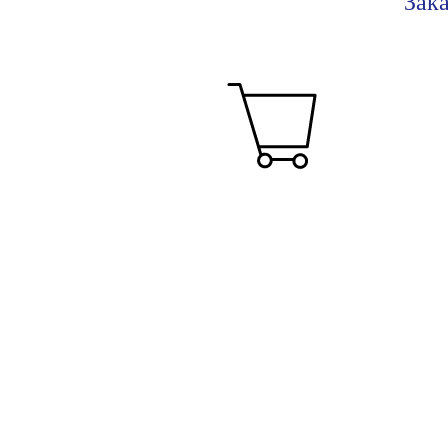
Зака
Заказ товара
Вы выбираете все, что вам нравится и
складываете в корзину.