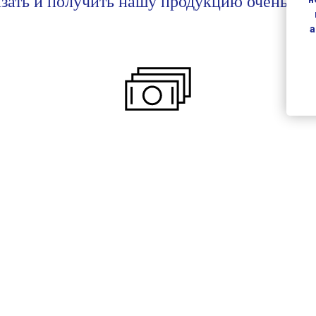
зать
и получить нашу продукцию очень про
а
Оплата
Оплатите заказ, удобным для вас
способом.