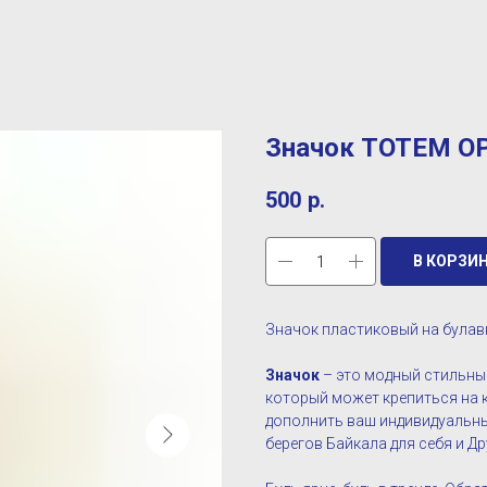
Значок ТОТЕМ ОР
500
р.
В КОРЗИ
Значок пластиковый на булав
Значок
– это модный стильный
который может крепиться на к
дополнить ваш индивидуальны
берегов Байкала для себя и Др