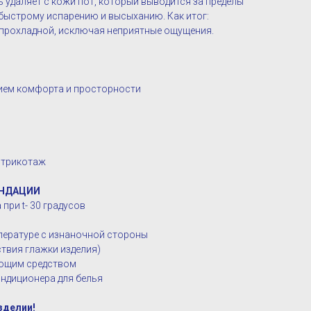
 удаляет с кожи пот, который выводится за пределы
 быстрому испарению и высыханию. Как итог:
 прохладной, исключая неприятные ощущения.
нием комфорта и просторности
 трикотаж
НДАЦИИ
при t- 30 градусов
мпературе с изнаночной стороны
твия глажки изделия)
оющим средством
ндиционера для белья
зделии!