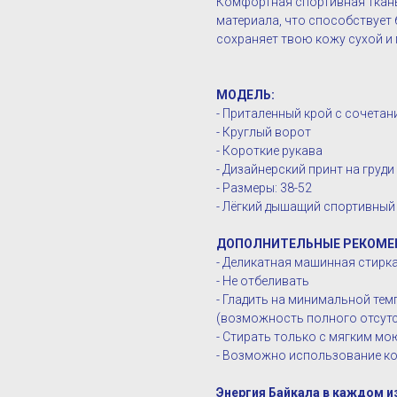
Комфортная спортивная ткань
материала, что способствует
сохраняет твою кожу сухой и
МОДЕЛЬ:
- Приталенный крой с сочета
- Круглый ворот
- Короткие рукава
- Дизайнерский принт на груди
- Размеры: 38-52
- Лёгкий дышащий спортивный
ДОПОЛНИТЕЛЬНЫЕ РЕКОМЕ
- Деликатная машинная стирка 
- Не отбеливать
- Гладить на минимальной те
(возможность полного отсутс
- Стирать только с мягким м
- Возможно использование ко
Энергия Байкала в каждом и