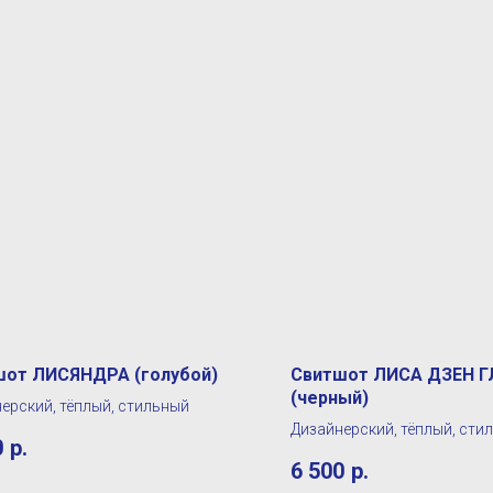
шот ЛИСЯНДРА (голубой)
Свитшот ЛИСА ДЗЕН 
(черный)
ерский, тёплый, стильный
Дизайнерский, тёплый, сти
0
р.
6 500
р.