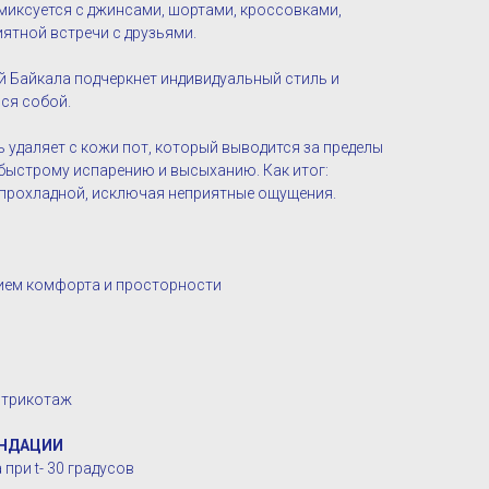
миксуется с джинсами, шортами, кроссовками,
иятной встречи с друзьями.
й Байкала подчеркнет индивидуальный стиль и
ся собой.
 удаляет с кожи пот, который выводится за пределы
 быстрому испарению и высыханию. Как итог:
 прохладной, исключая неприятные ощущения.
нием комфорта и просторности
 трикотаж
НДАЦИИ
при t- 30 градусов