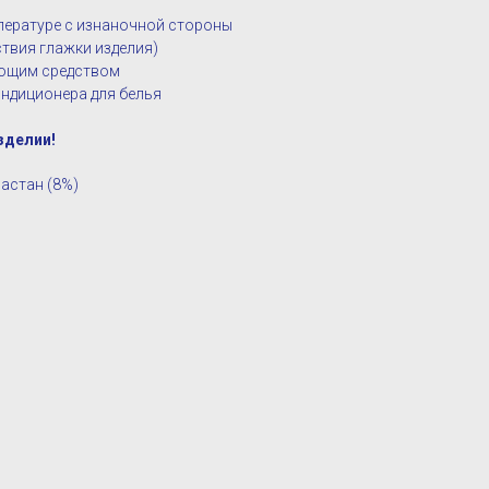
мпературе с изнаночной стороны
твия глажки изделия)
оющим средством
ндиционера для белья
зделии!
ластан (8%)