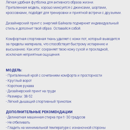
Лёгкая удобная футболка для активного образа жизни.
Приталенная модель, хорошо миксуется с джинсами, шортами,
кроссовками, подойдет для тренировки и приятной встречи с друзьями.
Дизайнерский принт с энергией Байкала подчеркнет индивидуальный
стиль и дополнит твой образ. Оставайся собой.
Комфортная спортивная ткань удаляет с кожи пот, который выводится
за пределы материала, что способствует быстрому испарению и
высыханию. Как итог: сохраняет твою кожу сухой и прохладной,
исключая неприятные ощущения.
МОДЕЛЬ:
- Приталенный крой с сочетанием комфорта и просторности
- Круглый ворот
- Короткие рукава
- Дизайнерский принт на груди
- Размеры: 38-52
- Лёгкий дышащий спортивный трикотаж
ДОПОЛНИТЕЛЬНЫЕ РЕКОМЕНДАЦИИ
- Деликатная машинная стирка при t- 30 градусов
- Не отбеливать
- Гладить на минимальной температуре с изнаночной стороны