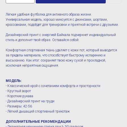
Лёгкая удобная футболка для активного образа жизни.
Универсальная модель, хорошо миксуется с джинсами, шортами,
кроссовками, подойдет для тренировки и приятной встречи с друзьями.
Дизайнерский принт с энергией Байкала подчеркнет индивидуальный
стиль и дополнит твой образ. Оставайся собой.
Комфортная спортивная ткань удаляет с кожи пот, который выводится
за пределы материала, что способствует быстрому испарению и
высыханию. Как итог: сохраняет твою кожу сухой и прохладной,
исключая неприятные ощущения.
МОДЕЛЬ:
- Классический крой с сочетанием комфорта и просторности
- Круглый ворот
- Короткие рукава
- Дизайнерский принт на груди
- Размеры: 42-56
- Лёгкий дышащий спортивный трикотаж
ДОПОЛНИТЕЛЬНЫЕ РЕКОМЕНДАЦИИ
- Деликатная машинная стирка при t- 30 градусов