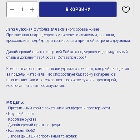
В КОРЗИНУ
Лёгкая удобная футболка для активного образа жизни.
Приталенная модель, хорошо миксуется с джинсами, шортами,
кроссовками, подойдет для тренировки и приятной встречи с друзьями.
Дизайнерский принт с энергией Байкала подчеркнет индивидуальный
стиль и дополнит твой образ. Оставайся собой.
Комфортная спортивная ткань удаляет с кожи пот, который выводится
за пределы материала, что способствует быстрому испарению и
высыханию. Как итог: сохраняет твою кожу сухой и прохладной,
исключая неприятные ощущения.
МОДЕЛЬ:
- Приталенный крой с сочетанием комфорта и просторности
- Круглый ворот
- Короткие рукава
- Дизайнерский принт на груди
- Размеры: 38-52
- Лёгкий дышащий спортивный трикотаж