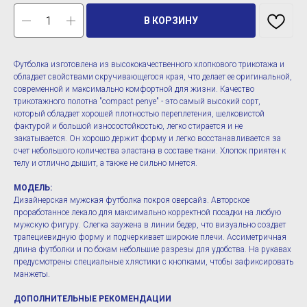
В КОРЗИНУ
Футболка изготовлена из высококачественного хлопкового трикотажа и
обладает свойствами скручивающегося края, что делает ее оригинальной,
современной и максимально комфортной для жизни. Качество
трикотажного полотна "compact penye" - это самый высокий сорт,
который обладает хорошей плотностью переплетения, шелковистой
фактурой и большой износостойкостью, легко стирается и не
закатывается. Он хорошо держит форму и легко восстанавливается за
счет небольшого количества эластана в составе ткани. Хлопок приятен к
телу и отлично дышит, а также не сильно мнется.
МОДЕЛЬ:
Дизайнерская мужская футболка покроя оверсайз. Авторское
проработанное лекало для максимально корректной посадки на любую
мужскую фигуру. Слегка заужена в линии бедер, что визуально создает
трапециевидную форму и подчеркивает широкие плечи. Ассиметричная
длина футболки и по бокам небольшие разрезы для удобства. На рукавах
предусмотрены специальные хлястики с кнопками, чтобы зафиксировать
манжеты.
ДОПОЛНИТЕЛЬНЫЕ РЕКОМЕНДАЦИИ