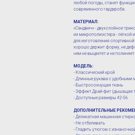
любой погоды, станет функц
современного гардероба.
МАТЕРИАЛ:
«Сандвич» - двухслойное три
из микрополиэстера - лёгкой 
для изготовления спортивной 
хорошо держит форму, не дефо
нем не выцветет и не полиняет
МОДЕЛЬ:
- Классический крой
- Длинные рукава с удобными 
- Быстросохнущая ткань
- Эффект Драй-фит (дышащая 
- Доступные размеры 42-56
ДОПОЛНИТЕЛЬНЫЕ РЕКОМЕ
- Деликатная машинная стирка 
- Не отбеливать
- Гладить утюгом с изнаночн