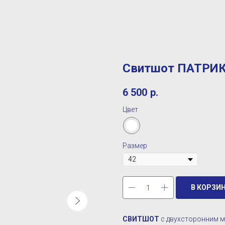
Свитшот ПАТРИК
6 500
р.
Цвет
Размер
В КОРЗИ
СВИТШОТ
с двухсторонним м