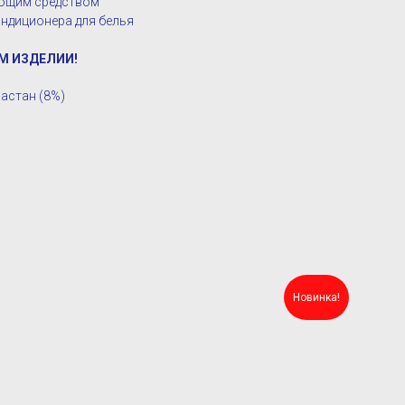
оющим средством
ндиционера для белья
М ИЗДЕЛИИ!
ластан (8%)
Новинка!