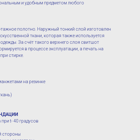
иональным и удобным предметом любого
котажное полотно. Наружный тонкий слой изготовлен
искусственной ткани, которая также используется
одежды. За счёт такого верхнего слоя свитшот
рмируется в процессе эксплуатации, а печать на
 при стирке.
манжетами на резинке
ткань)
НДАЦИИ
при t- 40 градусов
ой стороны