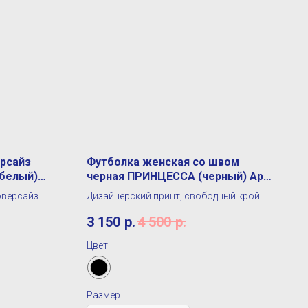
рсайз
Футболка женская со швом
белый)
черная ПРИНЦЕССА (черный) Арт.
Ф-002
оверсайз.
Дизайнерский принт, свободный крой.
3 150
р.
4 500
р.
Цвет
Размер