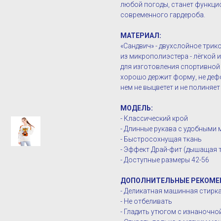
любой погоды, станет функц
современного гардероба.
МАТЕРИАЛ:
«Сандвич» - двухслойное три
из микрополиэстера - лёгкой 
для изготовления спортивной 
хорошо держит форму, не дефо
нем не выцветет и не полиняет
МОДЕЛЬ:
- Классический крой
- Длинные рукава с удобными 
- Быстросохнущая ткань
- Эффект Драй-фит (дышащая 
- Доступные размеры 42-56
ДОПОЛНИТЕЛЬНЫЕ РЕКОМЕ
- Деликатная машинная стирка 
- Не отбеливать
- Гладить утюгом с изнаночн