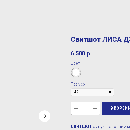
Свитшот ЛИСА Д
6 500
р.
Цвет
Размер
В КОРЗИ
СВИТШОТ
с двухсторонним м