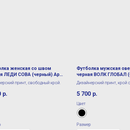
олка женская со швом
Футболка мужская ове
я ЛЕДИ СОВА (черный) Арт.
черная ВОЛК ГЛОБАЛ (
Арт. ФМ-008
ерский принт, свободный крой.
Дизайнерский принт, крой 
0
р.
5 700
р.
Цвет
р
Размер