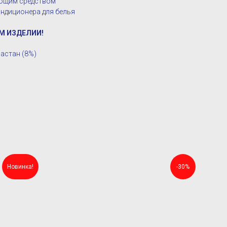
оющим средством
ндиционера для белья
М ИЗДЕЛИИ!
ластан (8%)
Новинка!
-30%