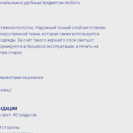
иональным и удобным предметом любого
котажное полотно. Наружный тонкий слой изготовлен
искусственной ткани, которая также используется
одежды. За счёт такого верхнего слоя свитшот
рмируется в процессе эксплуатации, а печать на
 при стирке.
манжетами на резинке
ткань)
НДАЦИИ
при t- 40 градусов
ой стороны