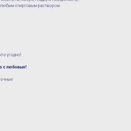
ё любым спиртовым раствором.
то угодно!.
о с любовью!
ночные