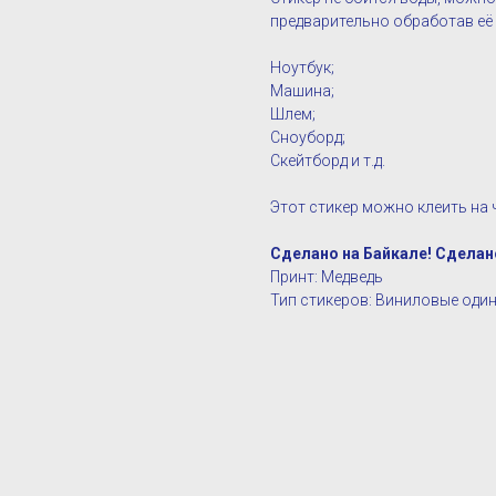
предварительно обработав е
Ноутбук;
Машина;
Шлем;
Сноуборд;
Скейтборд и т.д.
Этот стикер можно клеить на ч
Сделано на Байкале! Сделан
Принт: Медведь
Тип стикеров: Виниловые оди