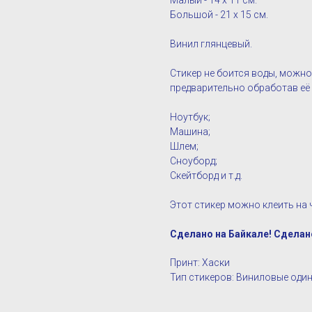
Малый - 14 х 11 см.
Большой - 21 х 15 см.
Винил глянцевый.
Стикер не боится воды, можно
предварительно обработав е
Ноутбук;
Машина;
Шлем;
Сноуборд;
Скейтборд и т.д.
Этот стикер можно клеить на ч
Сделано на Байкале! Сделан
Принт: Хаски
Тип стикеров: Виниловые оди