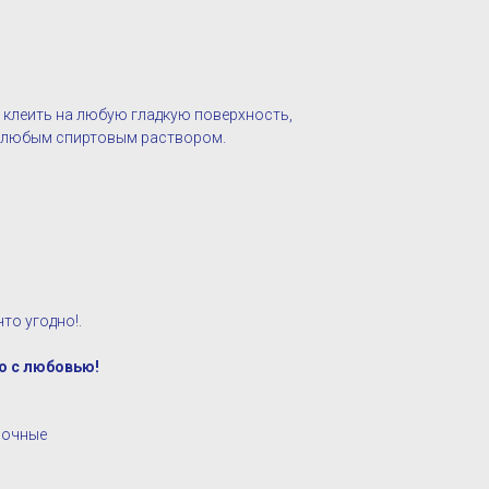
 клеить на любую гладкую поверхность,
ё любым спиртовым раствором.
то угодно!.
о с любовью!
ночные