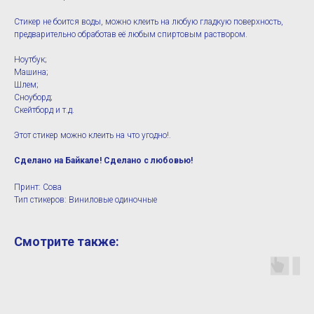
Стикер не боится воды, можно клеить на любую гладкую поверхность,
предварительно обработав её любым спиртовым раствором.
Ноутбук;
Машина;
Шлем;
Сноуборд;
Скейтборд и т.д.
Этот стикер можно клеить на что угодно!.
Сделано на Байкале! Сделано с любовью!
Принт: Сова
Тип стикеров: Виниловые одиночные
Смотрите также: