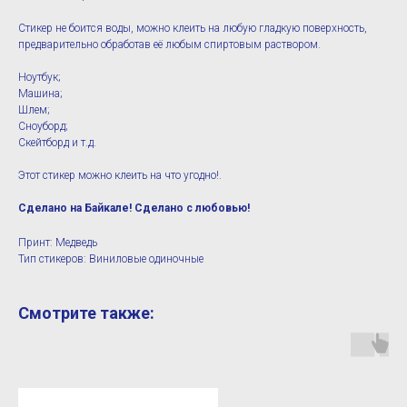
Стикер не боится воды, можно клеить на любую гладкую поверхность,
предварительно обработав её любым спиртовым раствором.
Ноутбук;
Машина;
Шлем;
Сноуборд;
Скейтборд и т.д.
Этот стикер можно клеить на что угодно!.
Сделано на Байкале! Сделано с любовью!
Принт: Медведь
Тип стикеров: Виниловые одиночные
Смотрите также: