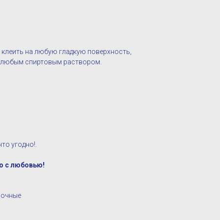
 клеить на любую гладкую поверхность,
ё любым спиртовым раствором.
то угодно!.
о с любовью!
ночные