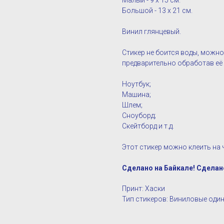
Малый - 9 х 15 см.
Большой - 13 х 21 см.
Винил глянцевый.
Стикер не боится воды, можно
предварительно обработав е
Ноутбук;
Машина;
Шлем;
Сноуборд;
Скейтборд и т.д.
Этот стикер можно клеить на ч
Сделано на Байкале! Сделан
Принт: Хаски
Тип стикеров: Виниловые оди