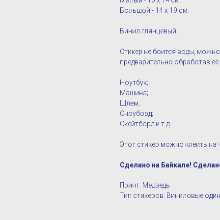
Малый - 10 х 14 см.
Большой - 14 х 19 см.
Винил глянцевый.
Стикер не боится воды, можно
предварительно обработав е
Ноутбук;
Машина;
Шлем;
Сноуборд;
Скейтборд и т.д.
Этот стикер можно клеить на ч
Сделано на Байкале! Сделан
Принт: Медведь
Тип стикеров: Виниловые оди