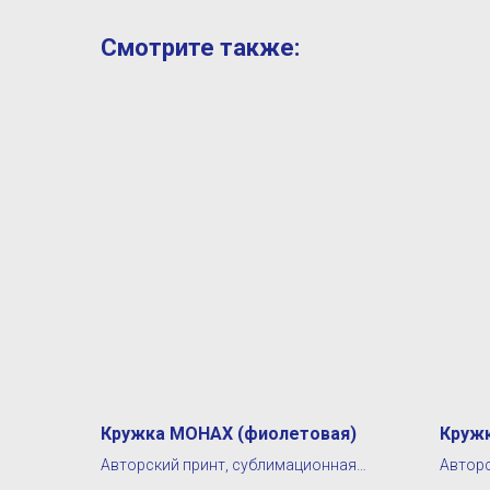
Смотрите также:
Кружка МОНАХ (фиолетовая)
Кружк
Авторский принт, сублимационная
Авторс
печать
печать