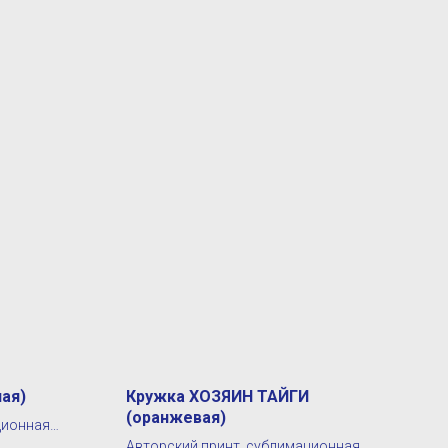
ая)
Кружка ХОЗЯИН ТАЙГИ
(оранжевая)
ционная
Авторский принт, сублимационная