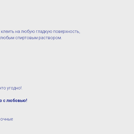
 клеить на любую гладкую поверхность,
ё любым спиртовым раствором.
то угодно!.
о с любовью!
ночные