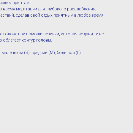
ярким принтам.
 время медитации для глубокого расслабления,
шествий, сделав свой отдых приятным в любое время
 голове при помощи резинки, которая не давит и не
о облегает контур головы.
 маленький (S), средний (M), большой (L)