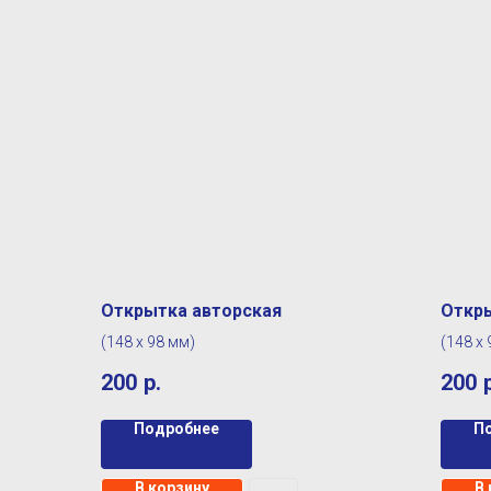
Открытка авторская
Откры
(148 х 98 мм)
(148 х
200
р.
200
Подробнее
П
В корзину
В