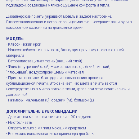
подкладкой, создающей мягкое ощущение комфорта и тепла.
Дизайнерские принты украшают модель и задают настроение.
Влагоотталкивающая и ветронепроницаемая ткань сохранит ваши руки в
комфортном состоянии на длительное время.
МОДЕЛЬ:
- Классический крой
- Износостойкость и прочность, благодаря прочному плетению нитей
материала
- Ветровлагозащитная ткань (внешний слой)
- Флис (внутренний слой) – сохраняет тепло, лёгкий, мягкий,
"плюшевый", воздухопроницаемый материал
- Принты наносятся благодаря использованию процесса
сублимационной печати. Это означает, что цвета впечатываются
непосредственно в микро-волокна ткани, делая при этом печать яркой и
долговечной.
- Размеры: маленький (S), средний (M), большой (L)
ДОПОЛНИТЕЛЬНЫЕ РЕКОМЕНДАЦИИ
- Деликатная машинная стирка при t- 30 градусов
- Не отбеливать
- Стирать только с мягким моющим средством
- Возможно использование кондиционера для белья