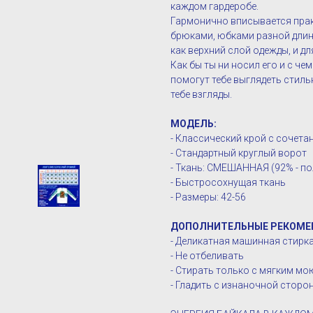
каждом гардеробе.
Гармонично вписывается прак
брюками, юбками разной длин
как верхний слой одежды, и д
Как бы ты ни носил его и с че
помогут тебе выглядеть стиль
тебе взгляды.
МОДЕЛЬ:
- Классический крой с сочет
- Стандартный круглый ворот
- Ткань: СМЕШАННАЯ (92% - пол
- Быстросохнущая ткань
- Размеры: 42-56
ДОПОЛНИТЕЛЬНЫЕ РЕКОМЕ
- Деликатная машинная стирка 
- Не отбеливать
- Стирать только с мягким м
- Гладить с изнаночной сторо