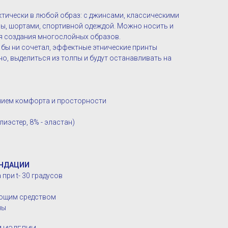
тически в любой образ: с джинсами, классическими
ы, шортами, спортивной одеждой. Можно носить и
ля создания многослойных образов.
м бы ни сочетал, эффектные этнические принты
но, выделиться из толпы и будут останавливать на
анием комфорта и просторности
иэстер, 8% - эластан)
НДАЦИИ
при t- 30 градусов
оющим средством
ны