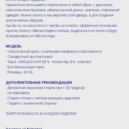
Гармонично вписывается практически в любой образ: с джинсами,
классическими брюками, юбками разной длины, шортами, спортивной
одеждой. Можно носить и как верхний слой одежды, и для создания
многослойных образов.
Как бы ты ни носил его и с чем бы ни сочетал, эффектные этнические
принты помогут тебе выглядеть стильно, выделиться из толпы и будут
останавливать на тебе взгляды.
МОДЕЛЬ:
- Классический крой с сочетанием комфорта и просторности
- Стандартный круглый ворот
- Ткань: СМЕШАННАЯ (92% - полиэстер, 8% - эластан)
- Быстросохнущая ткань
- Размеры: 42-56
ДОПОЛНИТЕЛЬНЫЕ РЕКОМЕНДАЦИИ
- Деликатная машинная стирка при t- 30 градусов
- Не отбеливать
- Стирать только с мягким моющим средством
- Гладить с изнаночной стороны
ЭНЕРГИЯ БАЙКАЛА В КАЖДОМ ИЗДЕЛИИ