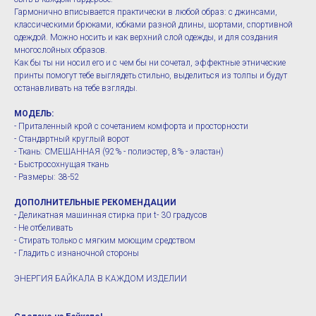
Гармонично вписывается практически в любой образ: с джинсами,
классическими брюками, юбками разной длины, шортами, спортивной
одеждой. Можно носить и как верхний слой одежды, и для создания
многослойных образов.
Как бы ты ни носил его и с чем бы ни сочетал, эффектные этнические
принты помогут тебе выглядеть стильно, выделиться из толпы и будут
останавливать на тебе взгляды.
МОДЕЛЬ:
- Приталенный крой с сочетанием комфорта и просторности
- Стандартный круглый ворот
- Ткань: СМЕШАННАЯ (92% - полиэстер, 8% - эластан)
- Быстросохнущая ткань
- Размеры: 38-52
ДОПОЛНИТЕЛЬНЫЕ РЕКОМЕНДАЦИИ
- Деликатная машинная стирка при t- 30 градусов
- Не отбеливать
- Стирать только с мягким моющим средством
- Гладить с изнаночной стороны
ЭНЕРГИЯ БАЙКАЛА В КАЖДОМ ИЗДЕЛИИ