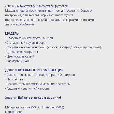
Для юных мечтателей и любителей футболок.
Модель с ярким, позитивным принтом для создания бодрого
настроения, для веселья, игр и активного отдыха
Широкие возможности комбинирования с шортами, джинсами,
леггинсами, юбками.
МОДЕЛЬ:
- Классический комфортный крой
- Стандартный круглый ворот
- Спортивная смесовая ткань (хлопок - внутри / полиэстер снаружи).
- Дизайнерские принты
- Цвет модели: белый
- Размеры: 26-40
ДОПОЛНИТЕЛЬНЫЕ РЕКОМЕНДАЦИИ
- Деликатная машинная стирка при t- 40 градусов
- Не отбеливать
- Стирать только с мягким моющим средством
- Гладить с изнаночной стороны
Энергия Байкала в каждом изделии!
Материал: Хлопок (50%), Полиэстер (50%)
Принт: Сова