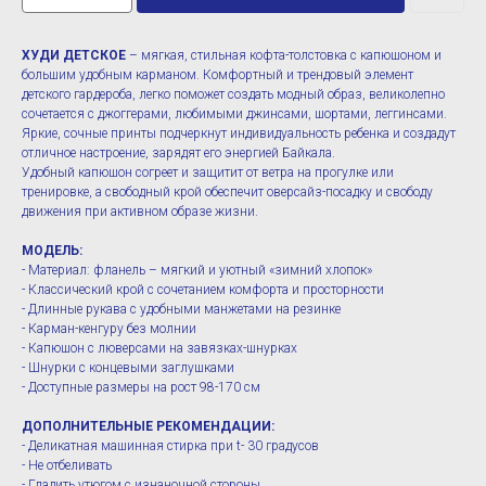
ХУДИ ДЕТСКОЕ
– мягкая, стильная кофта-толстовка с капюшоном и
большим удобным карманом. Комфортный и трендовый элемент
детского гардероба, легко поможет создать модный образ, великолепно
сочетается с джоггерами, любимыми джинсами, шортами, леггинсами.
Яркие, сочные принты подчеркнут индивидуальность ребенка и создадут
отличное настроение, зарядят его энергией Байкала.
Удобный капюшон согреет и защитит от ветра на прогулке или
тренировке, а свободный крой обеспечит оверсайз-посадку и свободу
движения при активном образе жизни.
МОДЕЛЬ:
- Материал: фланель – мягкий и уютный «зимний хлопок»
- Классический крой с сочетанием комфорта и просторности
- Длинные рукава с удобными манжетами на резинке
- Карман-кенгуру без молнии
- Капюшон с люверсами на завязках-шнурках
- Шнурки с концевыми заглушками
- Доступные размеры на рост 98-170 см
ДОПОЛНИТЕЛЬНЫЕ РЕКОМЕНДАЦИИ:
- Деликатная машинная стирка при t- 30 градусов
- Не отбеливать
- Гладить утюгом с изнаночной стороны