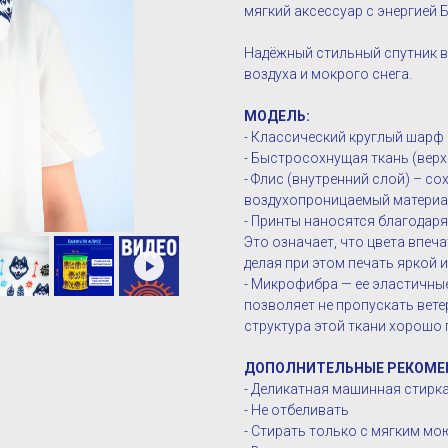
мягкий аксессуар с энергией 
Надёжный стильный спутник в
воздуха и мокрого снега.
МОДЕЛЬ:
- Классический круглый шарф
- Быстросохнущая ткань (верх
- Флис (внутренний слой) – со
воздухопроницаемый матери
- Принты наносятся благодар
Это означает, что цвета впе
делая при этом печать яркой 
- Микрофибра — ее эластичны
позволяет не пропускать ветер
структура этой ткани хорошо 
ДОПОЛНИТЕЛЬНЫЕ РЕКОМЕ
- Деликатная машинная стирка 
- Не отбеливать
- Стирать только с мягким м