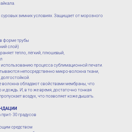
Байкала.
 суровых зимних условиях. Защищает от морозного
 в форме трубы
ний слой)
храняет тепло, лёгкий, плюшевый,
ал
я использованию процесса сублимационной печати.
чатываются непосредственно микро-волокна ткани,
и долгостойкой.
е волокна обладают свойствами мембраны, что
 и дождь. И, в то же время, достаточно тонкая
пропускает воздух, что позволяет коже дышать.
НДАЦИИ
при t- 30 градусов
оющим средством