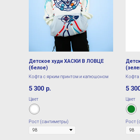
Детское худи ХАСКИ В ЛОВЦЕ
Детс
(белое)
(зеле
Кофта с ярким принтом и капюшоном
Кофта
5 300
р.
5 30
Цвет
Цвет
Рост (сантиметры)
Рост (