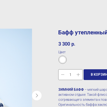
Бафф утепленный
3 300
р.
Цвет
В КОРЗИ
ЗИМНИЙ БАФФ
– мягкий шарф
активном отдыхе. Такой флис
согревающего элемента к повс
Оригинальность баффа заключа