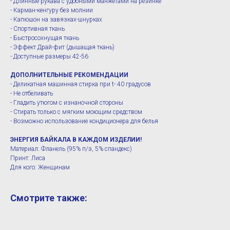
- Длинные рукава с удобными манжетами на резинке
- Карман-кенгуру без молнии
- Капюшон на завязках-шнурках
- Спортивная ткань
- Быстросохнущая ткань
- Эффект Драй-фит (дышащая ткань)
- Доступные размеры 42-56
ДОПОЛНИТЕЛЬНЫЕ РЕКОМЕНДАЦИИ
- Деликатная машинная стирка при t- 40 градусов
- Не отбеливать
- Гладить утюгом с изнаночной стороны
- Стирать только с мягким моющим средством
- Возможно использование кондиционера для белья
ЭНЕРГИЯ БАЙКАЛА В КАЖДОМ ИЗДЕЛИИ!
Материал: Фланель (95% п/э, 5% спандекс)
Принт: Лиса
Для кого: Женщинам
Смотрите также: