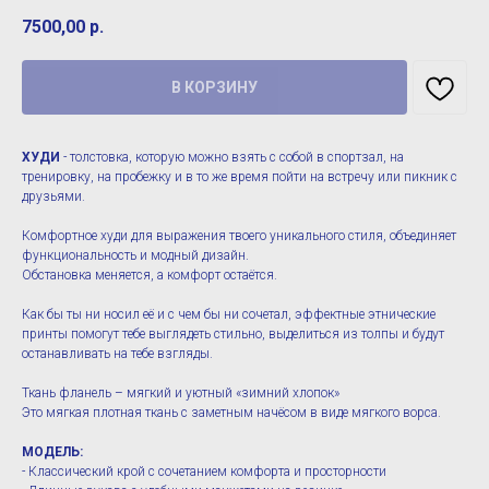
7500,00
р.
В КОРЗИНУ
ХУДИ
- толстовка, которую можно взять с собой в спортзал, на
тренировку, на пробежку и в то же время пойти на встречу или пикник с
друзьями.
Комфортное худи для выражения твоего уникального стиля, объединяет
функциональность и модный дизайн.
Обстановка меняется, а комфорт остаётся.
Как бы ты ни носил её и с чем бы ни сочетал, эффектные этнические
принты помогут тебе выглядеть стильно, выделиться из толпы и будут
останавливать на тебе взгляды.
Ткань фланель – мягкий и уютный «зимний хлопок»
Это мягкая плотная ткань с заметным начёсом в виде мягкого ворса.
МОДЕЛЬ:
- Классический крой с сочетанием комфорта и просторности