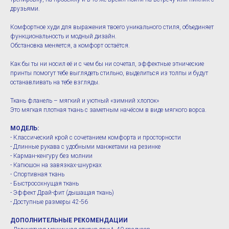
друзьями.
Комфортное худи для выражения твоего уникального стиля, объединяет
функциональность и модный дизайн.
Обстановка меняется, а комфорт остаётся.
Как бы ты ни носил её и с чем бы ни сочетал, эффектные этнические
принты помогут тебе выглядеть стильно, выделиться из толпы и будут
останавливать на тебе взгляды.
Ткань фланель – мягкий и уютный «зимний хлопок»
Это мягкая плотная ткань с заметным начёсом в виде мягкого ворса.
МОДЕЛЬ:
- Классический крой с сочетанием комфорта и просторности
- Длинные рукава с удобными манжетами на резинке
- Карман-кенгуру без молнии
- Капюшон на завязках-шнурках
- Спортивная ткань
- Быстросохнущая ткань
- Эффект Драй-фит (дышащая ткань)
- Доступные размеры 42-56
ДОПОЛНИТЕЛЬНЫЕ РЕКОМЕНДАЦИИ