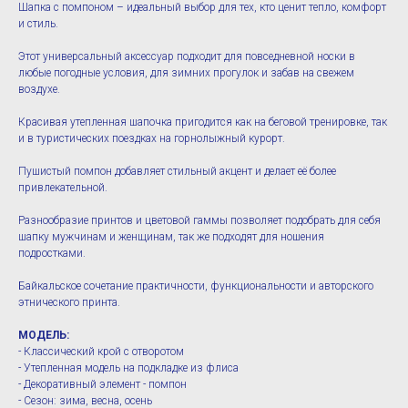
Шапка с помпоном – идеальный выбор для тех, кто ценит тепло, комфорт
и стиль.
Этот универсальный аксессуар подходит для повседневной носки в
любые погодные условия, для зимних прогулок и забав на свежем
воздухе.
Красивая утепленная шапочка пригодится как на беговой тренировке, так
и в туристических поездках на горнолыжный курорт.
Пушистый помпон добавляет стильный акцент и делает её более
привлекательной.
Разнообразие принтов и цветовой гаммы позволяет подобрать для себя
шапку мужчинам и женщинам, так же подходят для ношения
подростками.
Байкальское сочетание практичности, функциональности и авторского
этнического принта.
МОДЕЛЬ:
- Классический крой с отворотом
- Утепленная модель на подкладке из флиса
- Декоративный элемент - помпон
- Сезон: зима, весна, осень