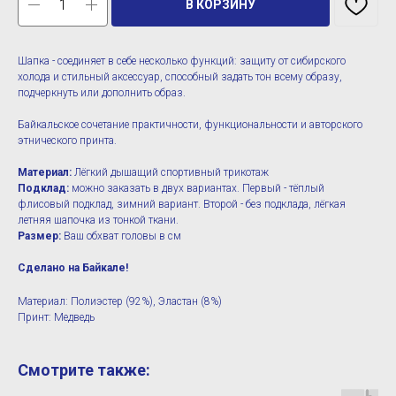
В КОРЗИНУ
Шапка - соединяет в себе несколько функций: защиту от сибирского
холода и стильный аксессуар, способный задать тон всему образу,
подчеркнуть или дополнить образ.
Байкальское сочетание практичности, функциональности и авторского
этнического принта.
Материал:
Лёгкий дышащий спортивный трикотаж
Подклад:
можно заказать в двух вариантах. Первый - тёплый
флисовый подклад, зимний вариант. Второй - без подклада, лёгкая
летняя шапочка из тонкой ткани.
Размер:
Ваш обхват головы в см
Сделано на Байкале!
Материал: Полиэстер (92%), Эластан (8%)
Принт: Медведь
Смотрите также: