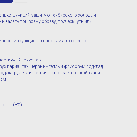
колько функций: защиту от сибирского холода и
й задать тон всему образу, подчеркнуть или
ичности, функциональности и авторского
портивный трикотаж
вух вариантах. Первый - тёплый флисовый подклад,
подклада, лёгкая летняя шапочка из тонкой ткани.
 см
ластан (8%)