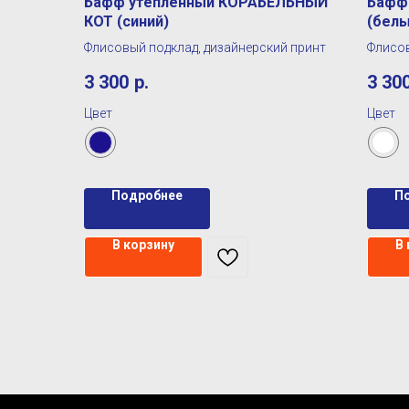
Бафф утепленный КОРАБЕЛЬНЫЙ
Бафф
КОТ (синий)
(белы
Флисовый подклад, дизайнерский принт
Флисов
3 300
р.
3 30
Цвет
Цвет
Подробнее
П
В корзину
В