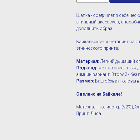
Шапка - соединяет в себе нес
стильный аксессуар, способны
дополнить образ.
Байкальское сочетание практ
этнического принта.
Материал:
Лёгкий дышащий с
Подклад:
можно заказать в д
зимний вариант. Второй - без 
Размер:
Ваш обхват головы в
Сделано на Байкале!
Материал: Полиэстер (92%), Э
Принт: Лиса