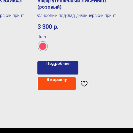
К БАЙКАЛ
Бафф утепленный ЛИСЕНЫШ
(розовый)
ерский принт
Флисовый подклад, дизайнерский принт
3 300
р.
Цвет
Подробнее
В корзину