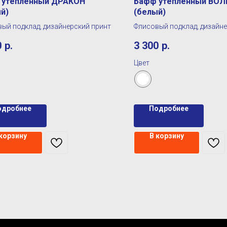
 утепленный ДРАКОН
Бафф утепленный ВОЛ
й)
(белый)
ый подклад, дизайнерский принт
Флисовый подклад, дизайн
0
р.
3 300
р.
Цвет
одробнее
Подробнее
 корзину
В корзину