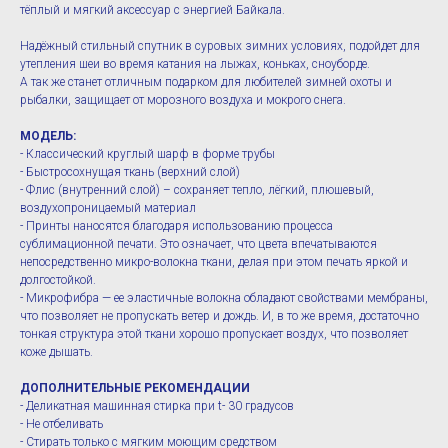
тёплый и мягкий аксессуар с энергией Байкала.
Надёжный стильный спутник в суровых зимних условиях, подойдет для
утепления шеи во время катания на лыжах, коньках, сноуборде.
А так же станет отличным подарком для любителей зимней охоты и
рыбалки, защищает от морозного воздуха и мокрого снега.
МОДЕЛЬ:
- Классический круглый шарф в форме трубы
- Быстросохнущая ткань (верхний слой)
- Флис (внутренний слой) – сохраняет тепло, лёгкий, плюшевый,
воздухопроницаемый материал
- Принты наносятся благодаря использованию процесса
сублимационной печати. Это означает, что цвета впечатываются
непосредственно микро-волокна ткани, делая при этом печать яркой и
долгостойкой.
- Микрофибра — ее эластичные волокна обладают свойствами мембраны,
что позволяет не пропускать ветер и дождь. И, в то же время, достаточно
тонкая структура этой ткани хорошо пропускает воздух, что позволяет
коже дышать.
ДОПОЛНИТЕЛЬНЫЕ РЕКОМЕНДАЦИИ
- Деликатная машинная стирка при t- 30 градусов
- Не отбеливать
- Стирать только с мягким моющим средством