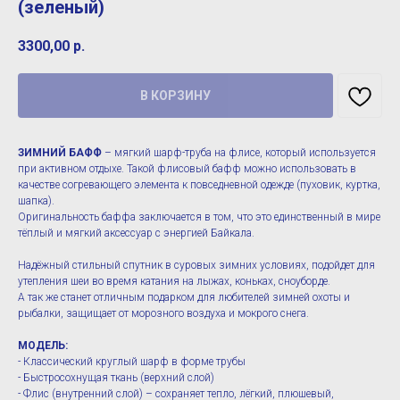
(зеленый)
3300,00
р.
В КОРЗИНУ
ЗИМНИЙ БАФФ
– мягкий шарф-труба на флисе, который используется
при активном отдыхе. Такой флисовый бафф можно использовать в
качестве согревающего элемента к повседневной одежде (пуховик, куртка,
шапка).
Оригинальность баффа заключается в том, что это единственный в мире
тёплый и мягкий аксессуар с энергией Байкала.
Надёжный стильный спутник в суровых зимних условиях, подойдет для
утепления шеи во время катания на лыжах, коньках, сноуборде.
А так же станет отличным подарком для любителей зимней охоты и
рыбалки, защищает от морозного воздуха и мокрого снега.
МОДЕЛЬ:
- Классический круглый шарф в форме трубы
- Быстросохнущая ткань (верхний слой)
- Флис (внутренний слой) – сохраняет тепло, лёгкий, плюшевый,