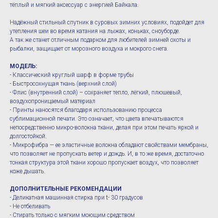
тёплый и мягкий аксессуар с энергией Байкала.
Надёжный стильный спутник в суровых зимних условиях, подойдет для
утепления шеи во время катания на лыжах, коньках, сноуборде.
А так же станет отличным подарком для любителей зимней охоты и
рыбалки, защищает от морозного воздуха и мокрого снега.
МОДЕЛЬ:
- Классический круглый шарф в форме трубы
- Быстросохнущая ткань (верхний слой)
- Флис (внутренний слой) – сохраняет тепло, лёгкий, плюшевый,
воздухопроницаемый материал
- Принты наносятся благодаря использованию процесса
сублимационной печати. Это означает, что цвета впечатываются
непосредственно микро-волокна ткани, делая при этом печать яркой и
долгостойкой.
- Микрофибра — ее эластичные волокна обладают свойствами мембраны,
что позволяет не пропускать ветер и дождь. И, в то же время, достаточно
тонкая структура этой ткани хорошо пропускает воздух, что позволяет
коже дышать.
ДОПОЛНИТЕЛЬНЫЕ РЕКОМЕНДАЦИИ
- Деликатная машинная стирка при t- 30 градусов
- Не отбеливать
- Стирать только с мягким моющим средством