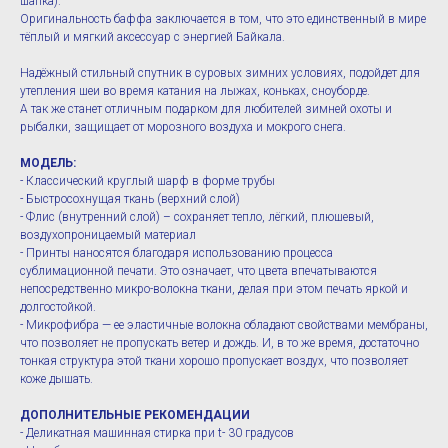
шапка).
Оригинальность баффа заключается в том, что это единственный в мире
тёплый и мягкий аксессуар с энергией Байкала.
Надёжный стильный спутник в суровых зимних условиях, подойдет для
утепления шеи во время катания на лыжах, коньках, сноуборде.
А так же станет отличным подарком для любителей зимней охоты и
рыбалки, защищает от морозного воздуха и мокрого снега.
МОДЕЛЬ:
- Классический круглый шарф в форме трубы
- Быстросохнущая ткань (верхний слой)
- Флис (внутренний слой) – сохраняет тепло, лёгкий, плюшевый,
воздухопроницаемый материал
- Принты наносятся благодаря использованию процесса
сублимационной печати. Это означает, что цвета впечатываются
непосредственно микро-волокна ткани, делая при этом печать яркой и
долгостойкой.
- Микрофибра — ее эластичные волокна обладают свойствами мембраны,
что позволяет не пропускать ветер и дождь. И, в то же время, достаточно
тонкая структура этой ткани хорошо пропускает воздух, что позволяет
коже дышать.
ДОПОЛНИТЕЛЬНЫЕ РЕКОМЕНДАЦИИ
- Деликатная машинная стирка при t- 30 градусов