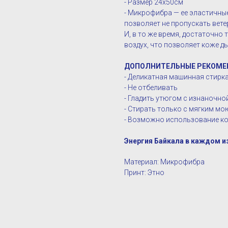
- Размер 24х50см
- Микрофибра — ее эластичны
позволяет не пропускать вете
И, в то же время, достаточно
воздух, что позволяет коже д
ДОПОЛНИТЕЛЬНЫЕ РЕКОМЕ
- Деликатная машинная стирка 
- Не отбеливать
- Гладить утюгом с изнаночн
- Стирать только с мягким м
- Возможно использование ко
Энергия Байкала в каждом и
Материал: Микрофибра
Принт: Этно