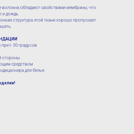
е волокна обладают свойствами мембраны, что
р и дождь.
 тонкая структура этой ткани хорошо пропускает
ышать.
НДАЦИИ
при t- 30 градусов
ой стороны
оющим средством
ндиционера для белья
зделии!