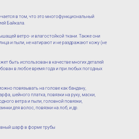
чается в том, что это многофункциональный
ией Байкала.
ышащей ветро- и влагостойкой ткани. Также они
нца и пыли, не натирают и не раздражают кожу (не
жет быть использован в качестве многих деталей
ебован в любое время года и при любых погодных
можно повязывать на голове как бандану,
рфа, шейного платка, повязки на руку, маски,
одного ветра и пыли, головной повязки,
инки для волос, повязки на лоб, и др.
овный шарф в форме трубы