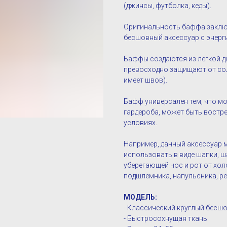
(джинсы, футболка, кеды).
Оригинальность баффа заклю
бесшовный аксессуар с энерг
Баффы создаются из лёгкой д
превосходно защищают от сол
имеет швов).
Бафф универсален тем, что мо
гардероба, может быть востр
условиях.
Например, данный аксессуар 
использовать в виде шапки, ша
уберегающей нос и рот от хол
подшлемника, напульсника, рез
МОДЕЛЬ:
- Классический круглый бесш
- Быстросохнущая ткань