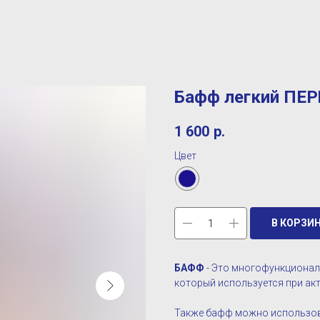
Бафф легкий ПЕРЬ
1 600
р.
Цвет
В КОРЗИ
БАФФ
- Это многофункционал
который используется при ак
Также бафф можно использова