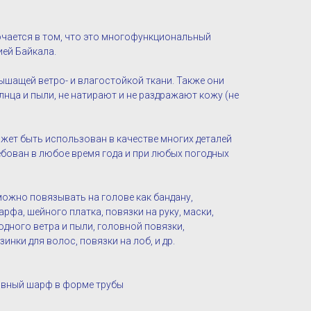
чается в том, что это многофункциональный
ией Байкала.
ышащей ветро- и влагостойкой ткани. Также они
нца и пыли, не натирают и не раздражают кожу (не
жет быть использован в качестве многих деталей
ебован в любое время года и при любых погодных
можно повязывать на голове как бандану,
рфа, шейного платка, повязки на руку, маски,
одного ветра и пыли, головной повязки,
инки для волос, повязки на лоб, и др.
овный шарф в форме трубы