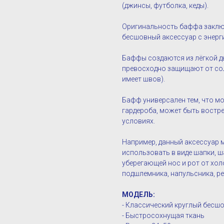
(джинсы, футболка, кеды).
Оригинальность баффа заклю
бесшовный аксессуар с энерг
Баффы создаются из лёгкой д
превосходно защищают от сол
имеет швов).
Бафф универсален тем, что мо
гардероба, может быть востр
условиях.
Например, данный аксессуар 
использовать в виде шапки, ша
уберегающей нос и рот от хол
подшлемника, напульсника, рез
МОДЕЛЬ:
- Классический круглый бесш
- Быстросохнущая ткань