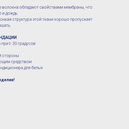
е волокна обладают свойствами мембраны, что
р и дождь.
 тонкая структура этой ткани хорошо пропускает
ышать.
НДАЦИИ
при t- 30 градусов
ой стороны
оющим средством
ндиционера для белья
зделии!