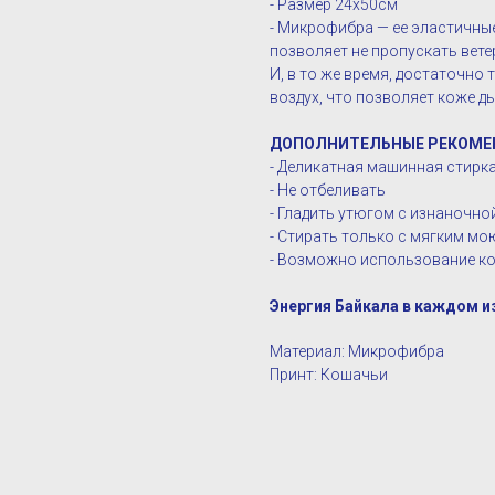
- Размер 24х50см
- Микрофибра — ее эластичны
позволяет не пропускать вете
И, в то же время, достаточно
воздух, что позволяет коже д
ДОПОЛНИТЕЛЬНЫЕ РЕКОМЕ
- Деликатная машинная стирка 
- Не отбеливать
- Гладить утюгом с изнаночн
- Стирать только с мягким м
- Возможно использование ко
Энергия Байкала в каждом и
Материал: Микрофибра
Принт: Кошачьи