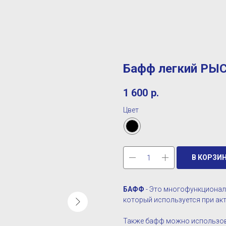
Бафф легкий РЫС
1 600
р.
Цвет
В КОРЗИ
БАФФ
- Это многофункционал
который используется при ак
Также бафф можно использова