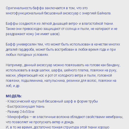
Оригинальность баффа заключается в том, что это
многофункциональный бесшовный аксессуар с энергией Байкала.
Баффы создаются из лёгкой дышащей ветро- и влагостойкой ткани.
Также они превосходно защищают от солнца и пыли, не натирают и не
раздражают кожу (не имеет швов).
Бафф универсален тем, что может быть использован в качестве многих
деталей гардероба, может быть востребован в любое время года и при
любых погодных условиях.
Например, данный аксессуар можно повязывать на голове как бандану,
использовать в виде шапки, шарфа, шейного платка, повязки на руку,
маски, уберегающей нос и рот от холодного ветра и пыли, головной
повязки, подшлемника, напульсника, резинки для волос, повязки на
лоб, и др.
МОДЕЛЬ:
- Классический круглый бесшовный шарф в форме трубы
- Быстросохнущая ткань
- Размер 24х50см
- Микрофибра — ее эластичные волокна обладают свойствами мембраны,
что позволяет не пропускать ветер и дождь.
И, в то же время, достаточно тонкая структура этой ткани хорошо