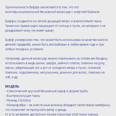
Оригинальность баффа заключается в том, что это
многофункциональный бесшовный аксессуар с энергией Байкала.
Баффы создаются из лёгкой дышащей ветро- и влагостойкой ткани.
Также они превосходно защищают от солнца и пыли, не натирают и не
раздражают кожу (не имеет швов).
Бафф универсален тем, что может быть использован в качестве многих
деталей гардероба, может быть востребован в любое время года и при
любых погодных условиях.
Например, данный аксессуар можно повязывать на голове как бандану,
использовать в виде шапки, шарфа, шейного платка, повязки на руку,
маски, уберегающей нос и рот от холодного ветра и пыли, головной
повязки, подшлемника, напульсника, резинки для волос, повязки на
лоб, и др.
МОДЕЛЬ:
- Классический круглый бесшовный шарф в форме трубы
- Быстросохнущая ткань
- Размер 24х50см
- Микрофибра — ее эластичные волокна обладают свойствами мембраны,
что позволяет не пропускать ветер и дождь.
И, в то же время, достаточно тонкая структура этой ткани хорошо