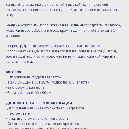
Банданы изготавливаются из лёгкой дышащей ткани. Также они
превосходно защищают от солнца и пыли, не натирают и не раздражают
кожу.
Бандана может быть использована в качестве многих деталей гардероба,
может быть востребована в любое время года и при любых погодных
условиях.
Например, данный аксессуар можно повязывать на голове,
использовать в виде шарфа, шейного платка, повязки на руку, маски,
уберегающей нос и рот от холодного ветра и пыли, головной повязки,
напульсника и др.
МОДЕЛЬ:
- Классический квадратный платок
- Ткань СМЕШАННАЯ (92% - полиэстер, 8% - эластан)
- Быстросохнущая ткань
- Размер банданы 66 х 66 см.
ДОПОЛНИТЕЛЬНЫЕ РЕКОМЕНДАЦИИ
- Деликатная машинная стирка при t- 30 градусов
- Не отбеливать
- Гладить утюгом с изнаночной стороны
- Стирать только с мягким моющим средством